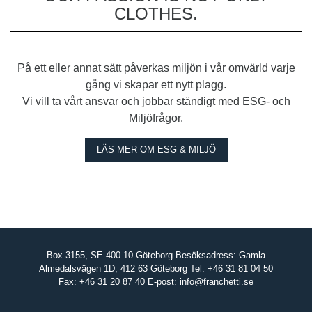
CLOTHES.
På ett eller annat sätt påverkas miljön i vår omvärld varje
gång vi skapar ett nytt plagg.
Vi vill ta vårt ansvar och jobbar ständigt med ESG- och
Miljöfrågor.
LÄS MER OM ESG & MILJÖ
Box 3155, SE-400 10 Göteborg Besöksadress: Gamla
Almedalsvägen 1D, 412 63 Göteborg Tel: +46 31 81 04 50
Fax: +46 31 20 87 40 E-post:
info@franchetti.se